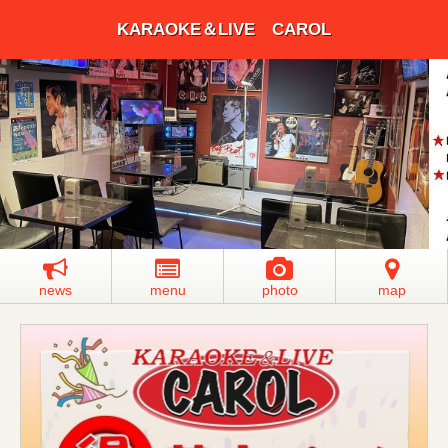
KARAOKE＆LIVE CAROL
news
menu
photo
map